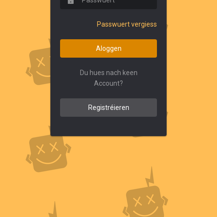
Passwuert vergiess
Aloggen
Du hues nach keen
Account?
Registréieren